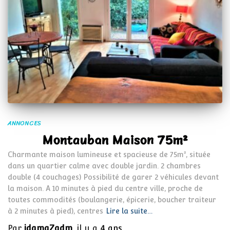
ANNONCES
Montauban Maison 75m²
Charmante maison lumineuse et spacieuse de 75m², située
dans un quartier calme avec double jardin. 2 chambres
double (4 couchages) Possibilité de garer 2 véhicules devant
la maison. A 10 minutes à pied du centre ville, proche de
toutes commodités (boulangerie, épicerie, boucher traiteur
à 2 minutes à pied), centres
Lire la suite…
Par
idamaZadm
, il y a
4 ans