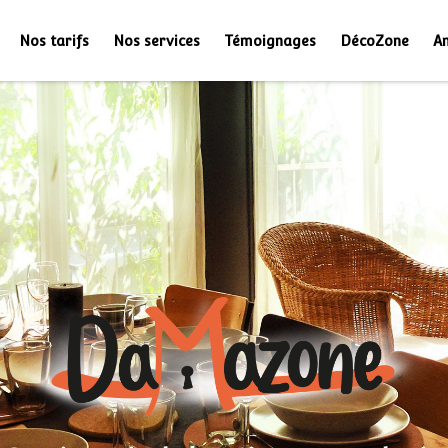
Nos tarifs
Nos services
Témoignages
DécoZone
A