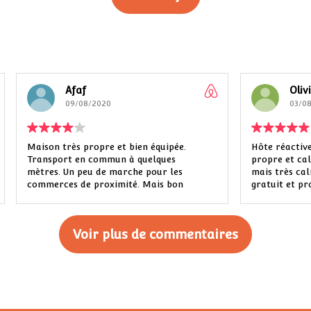
faf
Olivier
9/08/2020
03/08/2020
s propre et bien équipée.
Hôte réactive, appartement u
 en commun à quelques
propre et calme. Quartier po
mais très calme et propre. P
 de proximité. Mais bon
gratuit et proche. Métro à 10
alité-prix.
privilégier par rapport à la v
centre ville)
Voir plus de commentaires