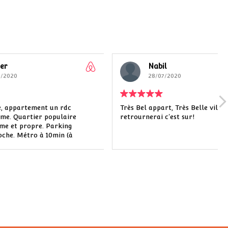
Nabil
28/07/2020
n rdc
Très Bel appart, Très Belle ville j'y
pulaire
retrournerai c'est sur!
arking
min (à
oiture en