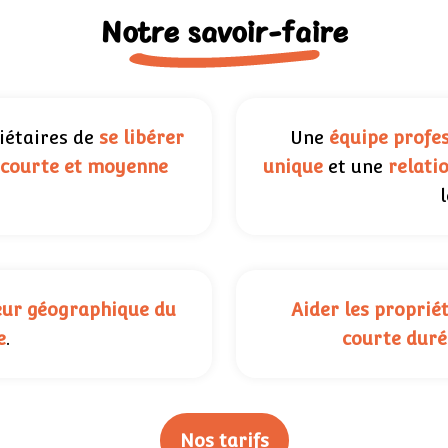
Notre savoir-faire
iétaires de
se libérer
Une
équipe profes
n courte et moyenne
unique
et une
relati
eur géographique du
Aider les proprié
e
.
courte duré
Nos tarifs